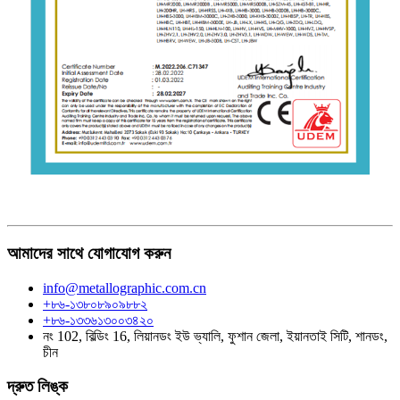
আমাদের সাথে যোগাযোগ করুন
info@metallographic.com.cn
+৮৬-১৩৮০৮৯০৯৮৮২
+৮৬-১৩৩৬১৩০০৩৪২০
নং 102, বিল্ডিং 16, লিয়ানডং ইউ ভ্যালি, ফুশান জেলা, ইয়ানতাই সিটি, শানডং,
চীন
দ্রুত লিঙ্ক