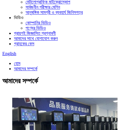
মেটালোগ্রাফিক মাইক্রোস্কোপ
সার্বজনীন পরীক্ষার মেশিন
আনুষঙ্গিক সামগ্রী ও ব্যবহার্য জিনিসপত্র
ভিডিও
কোম্পানির ভিডিও
পণ্যের ভিডিও
প্রায়শই জিজ্ঞাসিত প্রশ্নাবলী
আমাদের সাথে যোগাযোগ করুন
গ্রাহকের কেস
English
হোম
আমাদের সম্পর্কে
আমাদের সম্পর্কে