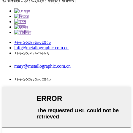
© কপিরাইট - ২০১০-২০২৩ : সর্বস্বত্ব সংরক্ষিত।
+৮৬-১৩৩৬১৩০০৩৪২০
info@metallographic.com.cn
+৮৬-১৩৮০৮৯০৯৮৮২
mary@metallographic.com.cn
+৮৬-১৩৩৬১৩০০৩৪২০