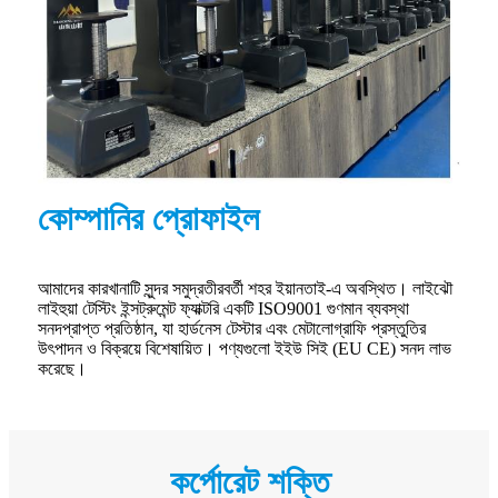
কোম্পানির প্রোফাইল
আমাদের কারখানাটি সুন্দর সমুদ্রতীরবর্তী শহর ইয়ানতাই-এ অবস্থিত। লাইঝৌ
লাইহুয়া টেস্টিং ইন্সট্রুমেন্ট ফ্যাক্টরি একটি ISO9001 গুণমান ব্যবস্থা
সনদপ্রাপ্ত প্রতিষ্ঠান, যা হার্ডনেস টেস্টার এবং মেটালোগ্রাফি প্রস্তুতির
উৎপাদন ও বিক্রয়ে বিশেষায়িত। পণ্যগুলো ইইউ সিই (EU CE) সনদ লাভ
করেছে।
কর্পোরেট শক্তি