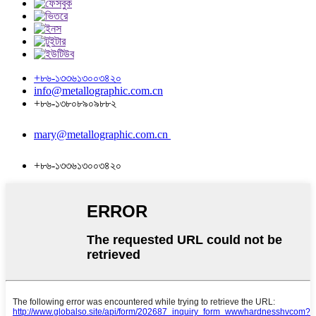
+৮৬-১৩৩৬১৩০০৩৪২০
info@metallographic.com.cn
+৮৬-১৩৮০৮৯০৯৮৮২
mary@metallographic.com.cn
+৮৬-১৩৩৬১৩০০৩৪২০