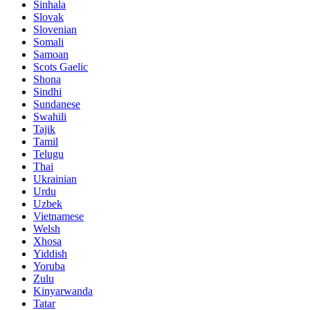
Sinhala
Slovak
Slovenian
Somali
Samoan
Scots Gaelic
Shona
Sindhi
Sundanese
Swahili
Tajik
Tamil
Telugu
Thai
Ukrainian
Urdu
Uzbek
Vietnamese
Welsh
Xhosa
Yiddish
Yoruba
Zulu
Kinyarwanda
Tatar