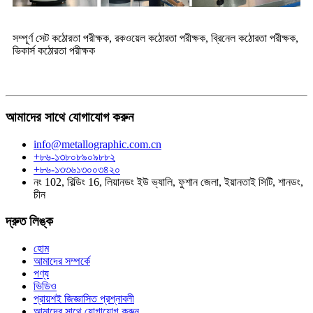
সম্পূর্ণ সেট কঠোরতা পরীক্ষক, রকওয়েল কঠোরতা পরীক্ষক, ব্রিনেল কঠোরতা পরীক্ষক,
ভিকার্স কঠোরতা পরীক্ষক
আমাদের সাথে যোগাযোগ করুন
info@metallographic.com.cn
+৮৬-১৩৮০৮৯০৯৮৮২
+৮৬-১৩৩৬১৩০০৩৪২০
নং 102, বিল্ডিং 16, লিয়ানডং ইউ ভ্যালি, ফুশান জেলা, ইয়ানতাই সিটি, শানডং,
চীন
দ্রুত লিঙ্ক
হোম
আমাদের সম্পর্কে
পণ্য
ভিডিও
প্রায়শই জিজ্ঞাসিত প্রশ্নাবলী
আমাদের সাথে যোগাযোগ করুন