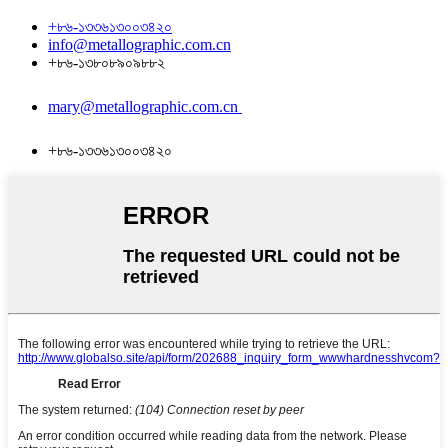
+৮৬-১৩৩৬১৩০০৩৪২০
info@metallographic.com.cn
+৮৬-১৩৮০৮৯০৯৮৮২
mary@metallographic.com.cn
+৮৬-১৩৩৬১৩০০৩৪২০