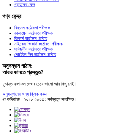
গ্রাহকের কেস
পণ্য কেন্দ্র
ব্রিনেল কঠোরতা পরীক্ষক
রকওয়েল কঠোরতা পরীক্ষক
ভিকার্স হার্ডনেস টেস্টার
মাইক্রো ভিকার্স কঠোরতা পরীক্ষক
সার্বজনীন কঠোরতা পরীক্ষক
পোর্টেবল লিব হার্ডনেস টেস্টার
অনুসন্ধান পাঠান:
আরও জানতে প্রস্তুত?
চূড়ান্ত ফলাফল দেখার চেয়ে ভালো আর কিছু নেই।
অনুসন্ধানের জন্য ক্লিক করুন
© কপিরাইট - ২০১০-২০২৩ : সর্বস্বত্ব সংরক্ষিত।