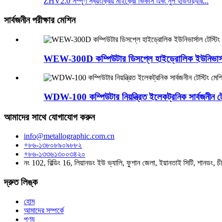
ZHV2.0 সম্পূর্ণ স্বয়ংক্রিয় মাইক্রো ভিকার্স এবং নুপ হার্ডওয়্যার...
সার্বজনীন পরীক্ষার মেশিন
WEW-300D কম্পিউটার ডিসপ্লে হাইড্রোলিক ইউনিভার্সাল
WDW-100 কম্পিউটার নিয়ন্ত্রিত ইলেকট্রনিক সার্বজনীন টে
আমাদের সাথে যোগাযোগ করুন
info@metallographic.com.cn
+৮৬-১৩৮০৮৯০৯৮৮২
+৮৬-১৩৩৬১৩০০৩৪২০
নং 102, বিল্ডিং 16, লিয়ানডং ইউ ভ্যালি, ফুশান জেলা, ইয়ানতাই সিটি, শানডং, চ
দ্রুত লিঙ্ক
হোম
আমাদের সম্পর্কে
পণ্য