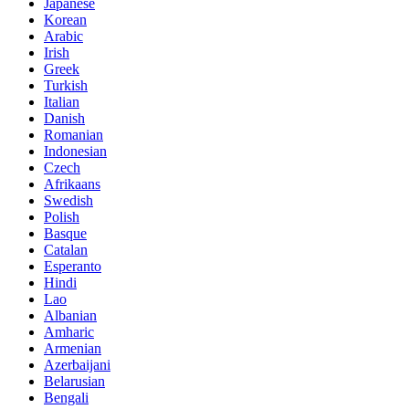
Japanese
Korean
Arabic
Irish
Greek
Turkish
Italian
Danish
Romanian
Indonesian
Czech
Afrikaans
Swedish
Polish
Basque
Catalan
Esperanto
Hindi
Lao
Albanian
Amharic
Armenian
Azerbaijani
Belarusian
Bengali