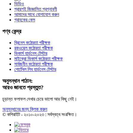
ভিডিও
প্রায়শই জিজ্ঞাসিত প্রশ্নাবলী
আমাদের সাথে যোগাযোগ করুন
গ্রাহকের কেস
পণ্য কেন্দ্র
ব্রিনেল কঠোরতা পরীক্ষক
রকওয়েল কঠোরতা পরীক্ষক
ভিকার্স হার্ডনেস টেস্টার
মাইক্রো ভিকার্স কঠোরতা পরীক্ষক
সার্বজনীন কঠোরতা পরীক্ষক
পোর্টেবল লিব হার্ডনেস টেস্টার
অনুসন্ধান পাঠান:
আরও জানতে প্রস্তুত?
চূড়ান্ত ফলাফল দেখার চেয়ে ভালো আর কিছু নেই।
অনুসন্ধানের জন্য ক্লিক করুন
© কপিরাইট - ২০১০-২০২৩ : সর্বস্বত্ব সংরক্ষিত।