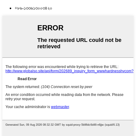
+৮৬-১৩৩৬১৩০০৩৪২০