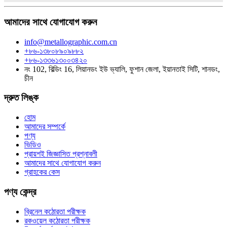
আমাদের সাথে যোগাযোগ করুন
info@metallographic.com.cn
+৮৬-১৩৮০৮৯০৯৮৮২
+৮৬-১৩৩৬১৩০০৩৪২০
নং 102, বিল্ডিং 16, লিয়ানডং ইউ ভ্যালি, ফুশান জেলা, ইয়ানতাই সিটি, শানডং,
চীন
দ্রুত লিঙ্ক
হোম
আমাদের সম্পর্কে
পণ্য
ভিডিও
প্রায়শই জিজ্ঞাসিত প্রশ্নাবলী
আমাদের সাথে যোগাযোগ করুন
গ্রাহকের কেস
পণ্য কেন্দ্র
ব্রিনেল কঠোরতা পরীক্ষক
রকওয়েল কঠোরতা পরীক্ষক