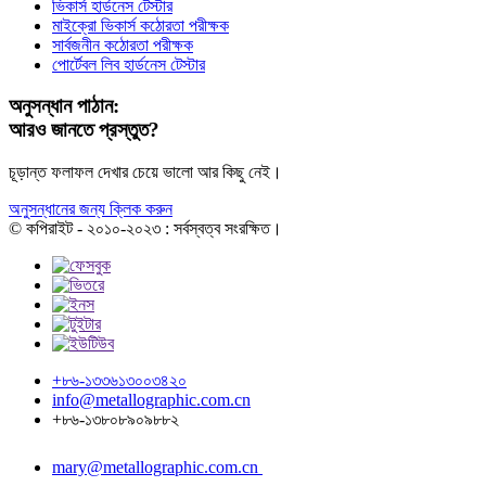
ভিকার্স হার্ডনেস টেস্টার
মাইক্রো ভিকার্স কঠোরতা পরীক্ষক
সার্বজনীন কঠোরতা পরীক্ষক
পোর্টেবল লিব হার্ডনেস টেস্টার
অনুসন্ধান পাঠান:
আরও জানতে প্রস্তুত?
চূড়ান্ত ফলাফল দেখার চেয়ে ভালো আর কিছু নেই।
অনুসন্ধানের জন্য ক্লিক করুন
© কপিরাইট - ২০১০-২০২৩ : সর্বস্বত্ব সংরক্ষিত।
+৮৬-১৩৩৬১৩০০৩৪২০
info@metallographic.com.cn
+৮৬-১৩৮০৮৯০৯৮৮২
mary@metallographic.com.cn