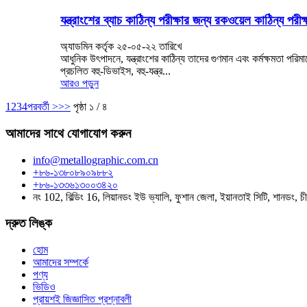
যন্ত্রাংশের ব্যাচ কাঠিন্য পরীক্ষার জন্য রকওয়েল কাঠিন্য পরীক
অ্যাডমিন কর্তৃক ২৫-০৫-২২ তারিখে
আধুনিক উৎপাদনে, যন্ত্রাংশের কাঠিন্য তাদের গুণমান এবং কর্মক্ষমতা পরিমা
প্রচলিত বহু-ডিভাইস, বহু-যন্ত্র...
আরও পড়ুন
1
2
3
4
পরবর্তী >
>>
পৃষ্ঠা ১ / ৪
আমাদের সাথে যোগাযোগ করুন
info@metallographic.com.cn
+৮৬-১৩৮০৮৯০৯৮৮২
+৮৬-১৩৩৬১৩০০৩৪২০
নং 102, বিল্ডিং 16, লিয়ানডং ইউ ভ্যালি, ফুশান জেলা, ইয়ানতাই সিটি, শানডং, চ
দ্রুত লিঙ্ক
হোম
আমাদের সম্পর্কে
পণ্য
ভিডিও
প্রায়শই জিজ্ঞাসিত প্রশ্নাবলী