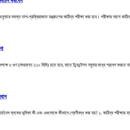
ির্বাচন করবেন
সারে সমস্ত তাপ-প্রক্রিয়াজাত যন্ত্রাংশের কাঠিন্য পরীক্ষা করা হবে। পরীক্ষার আগে কাঠিন্য পরী
না
 কমপক্ষে ৮ গুণ (সাধারণত ≥১০ মিমি) হতে হবে, যাতে ইন্ডেন্টেশন নমুনার মধ্যে প্রবেশ করতে না প
্যাস
হলে, হার্ডনেস ব্লকের ভূমিকা কী এবং এগুলোকে কীভাবে শ্রেণীবদ্ধ করা হয়? ১. কাঠিন্য পরীক্ষায় 