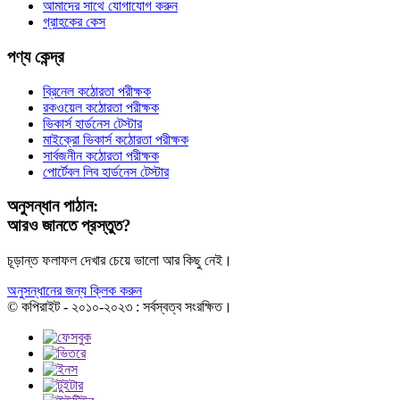
আমাদের সাথে যোগাযোগ করুন
গ্রাহকের কেস
পণ্য কেন্দ্র
ব্রিনেল কঠোরতা পরীক্ষক
রকওয়েল কঠোরতা পরীক্ষক
ভিকার্স হার্ডনেস টেস্টার
মাইক্রো ভিকার্স কঠোরতা পরীক্ষক
সার্বজনীন কঠোরতা পরীক্ষক
পোর্টেবল লিব হার্ডনেস টেস্টার
অনুসন্ধান পাঠান:
আরও জানতে প্রস্তুত?
চূড়ান্ত ফলাফল দেখার চেয়ে ভালো আর কিছু নেই।
অনুসন্ধানের জন্য ক্লিক করুন
© কপিরাইট - ২০১০-২০২৩ : সর্বস্বত্ব সংরক্ষিত।