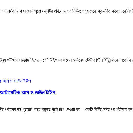
র কার্যকারিতা সরাসরি পুরো যন্ত্রটির পরিচালনগত নির্ভরযোগ্যতাকে প্রভাবিত করে। রোলিং বিয়া
ঠিন্য পরীক্ষার সরঞ্জাম হিসেবে, গেট-টাইপ রকওয়েল হার্ডনেস টেস্টার স্টিল সিলিন্ডারের মতো বড়
েড অটোমেটিক আপ ও ডাউন টাইপ
্দিষ্ট পরীক্ষার বল প্রয়োগ করে নমুনার পৃষ্ঠে চাপ দেওয়া হয়। একটি নির্দিষ্ট সময় পর পরীক্ষার