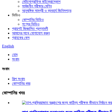
মেটালোগ্রাফিক মাইক্রোস্কোপ
সার্বজনীন পরীক্ষার মেশিন
আনুষঙ্গিক সামগ্রী ও ব্যবহার্য জিনিসপত্র
ভিডিও
কোম্পানির ভিডিও
পণ্যের ভিডিও
প্রায়শই জিজ্ঞাসিত প্রশ্নাবলী
আমাদের সাথে যোগাযোগ করুন
গ্রাহকের কেস
English
হোম
সংবাদ
সংবাদ
শিল্প সংবাদ
কোম্পানির খবর
কোম্পানির খবর