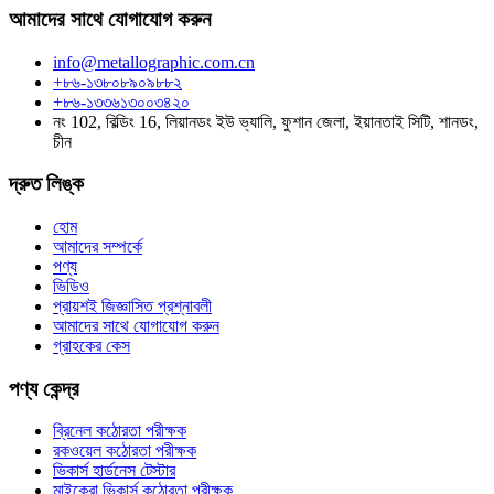
আমাদের সাথে যোগাযোগ করুন
info@metallographic.com.cn
+৮৬-১৩৮০৮৯০৯৮৮২
+৮৬-১৩৩৬১৩০০৩৪২০
নং 102, বিল্ডিং 16, লিয়ানডং ইউ ভ্যালি, ফুশান জেলা, ইয়ানতাই সিটি, শানডং,
চীন
দ্রুত লিঙ্ক
হোম
আমাদের সম্পর্কে
পণ্য
ভিডিও
প্রায়শই জিজ্ঞাসিত প্রশ্নাবলী
আমাদের সাথে যোগাযোগ করুন
গ্রাহকের কেস
পণ্য কেন্দ্র
ব্রিনেল কঠোরতা পরীক্ষক
রকওয়েল কঠোরতা পরীক্ষক
ভিকার্স হার্ডনেস টেস্টার
মাইক্রো ভিকার্স কঠোরতা পরীক্ষক