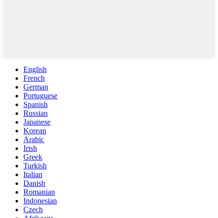
English
French
German
Portuguese
Spanish
Russian
Japanese
Korean
Arabic
Irish
Greek
Turkish
Italian
Danish
Romanian
Indonesian
Czech