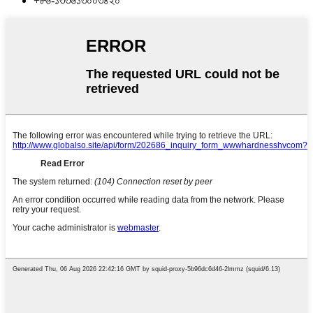
+৮৬-১৩৩৬১৩০০৩৪২০