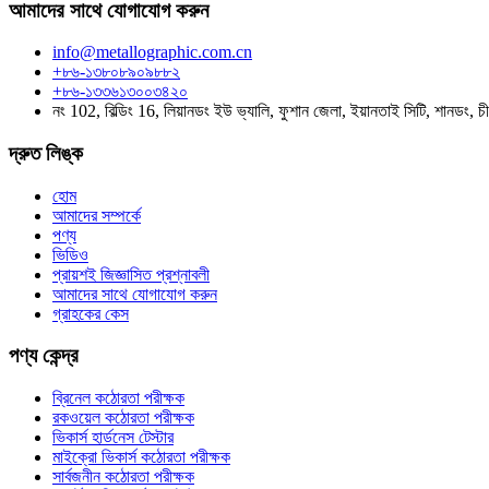
আমাদের সাথে যোগাযোগ করুন
info@metallographic.com.cn
+৮৬-১৩৮০৮৯০৯৮৮২
+৮৬-১৩৩৬১৩০০৩৪২০
নং 102, বিল্ডিং 16, লিয়ানডং ইউ ভ্যালি, ফুশান জেলা, ইয়ানতাই সিটি, শানডং, চ
দ্রুত লিঙ্ক
হোম
আমাদের সম্পর্কে
পণ্য
ভিডিও
প্রায়শই জিজ্ঞাসিত প্রশ্নাবলী
আমাদের সাথে যোগাযোগ করুন
গ্রাহকের কেস
পণ্য কেন্দ্র
ব্রিনেল কঠোরতা পরীক্ষক
রকওয়েল কঠোরতা পরীক্ষক
ভিকার্স হার্ডনেস টেস্টার
মাইক্রো ভিকার্স কঠোরতা পরীক্ষক
সার্বজনীন কঠোরতা পরীক্ষক