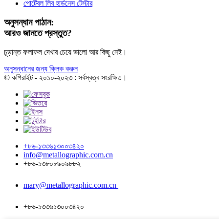
পোর্টেবল লিব হার্ডনেস টেস্টার
অনুসন্ধান পাঠান:
আরও জানতে প্রস্তুত?
চূড়ান্ত ফলাফল দেখার চেয়ে ভালো আর কিছু নেই।
অনুসন্ধানের জন্য ক্লিক করুন
© কপিরাইট - ২০১০-২০২৩ : সর্বস্বত্ব সংরক্ষিত।
+৮৬-১৩৩৬১৩০০৩৪২০
info@metallographic.com.cn
+৮৬-১৩৮০৮৯০৯৮৮২
mary@metallographic.com.cn
+৮৬-১৩৩৬১৩০০৩৪২০