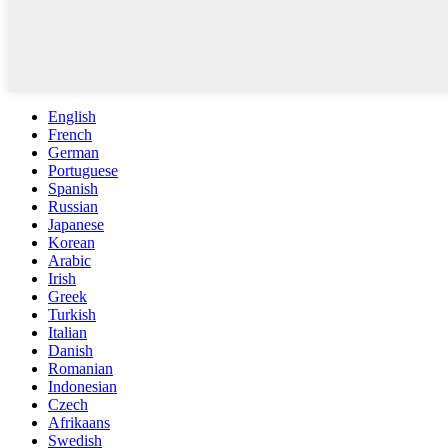
English
French
German
Portuguese
Spanish
Russian
Japanese
Korean
Arabic
Irish
Greek
Turkish
Italian
Danish
Romanian
Indonesian
Czech
Afrikaans
Swedish