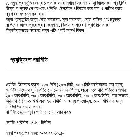
৫. নমুনা প্রস্তুতির জন্য চাপ এবং সময় নির্ধারণ সরাসরি ও সুবিধাজনক। গ্রাইন্ডিং
ডিস্ক বা স্যান্ড পেপার এবং পলিশিং টেক্সটাইল পরিবর্তন করে ঘষা ও পালিশ করার
প্রক্রিয়া সম্পন্ন করা যায়।
নমুনা প্রস্তুতির জন্য মোটা ঘষামাজা, সূক্ষ্ম ঘষামাজা, মোটা পালিশ এবং চূড়ান্ত
পালিশের কাজে প্রযোজ্য। কারখানা, বিজ্ঞান ও গবেষণা প্রতিষ্ঠান এবং
বিশ্ববিদ্যালয়ের ল্যাবের জন্য এটি একটি আদর্শ বিকল্প।
প্রযুক্তিগত পরামিতি
ওয়ার্কিং ডিস্কের ব্যাস: ২৫০ মিমি (২০৩ মিমি, ৩০০ মিমি কাস্টমাইজ করা যাবে)
ওয়ার্কিং ডিস্কের ঘূর্ণন গতি: ৫০-১০০০ আরপিএম, ধাপে ধাপে গতি পরিবর্তন অথবা
২০০ আর/মিনিট, ৬০০ আর/মিনিট, ৮০০ আর/মিনিট, ১০০০ আর/মিনিট, চার স্তরের
স্থির গতি (২০৩ মিমি এবং ২৫০ মিমি-এর জন্য প্রযোজ্য, ৩০০ মিমি-এর জন্য
কাস্টমাইজ করতে হবে)।
পলিশিং হেডের ঘূর্ণন গতি: ৫-১০০ আরপিএম
লোডিং পরিসীমা: ৫-৬০ নিউটন
নমুনা প্রস্তুতির সময়: ০-৯৯৯৯ সেকেন্ড