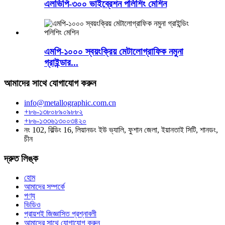
এলভিপি-৩০০ ভাইব্রেশন পলিশিং মেশিন
এমপি-১০০০ স্বয়ংক্রিয় মেটালোগ্রাফিক নমুনা
গ্রাইন্ডার...
আমাদের সাথে যোগাযোগ করুন
info@metallographic.com.cn
+৮৬-১৩৮০৮৯০৯৮৮২
+৮৬-১৩৩৬১৩০০৩৪২০
নং 102, বিল্ডিং 16, লিয়ানডং ইউ ভ্যালি, ফুশান জেলা, ইয়ানতাই সিটি, শানডং,
চীন
দ্রুত লিঙ্ক
হোম
আমাদের সম্পর্কে
পণ্য
ভিডিও
প্রায়শই জিজ্ঞাসিত প্রশ্নাবলী
আমাদের সাথে যোগাযোগ করুন