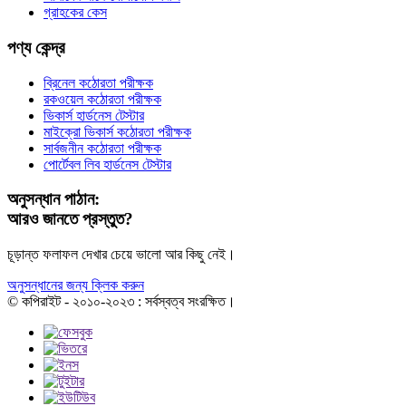
গ্রাহকের কেস
পণ্য কেন্দ্র
ব্রিনেল কঠোরতা পরীক্ষক
রকওয়েল কঠোরতা পরীক্ষক
ভিকার্স হার্ডনেস টেস্টার
মাইক্রো ভিকার্স কঠোরতা পরীক্ষক
সার্বজনীন কঠোরতা পরীক্ষক
পোর্টেবল লিব হার্ডনেস টেস্টার
অনুসন্ধান পাঠান:
আরও জানতে প্রস্তুত?
চূড়ান্ত ফলাফল দেখার চেয়ে ভালো আর কিছু নেই।
অনুসন্ধানের জন্য ক্লিক করুন
© কপিরাইট - ২০১০-২০২৩ : সর্বস্বত্ব সংরক্ষিত।