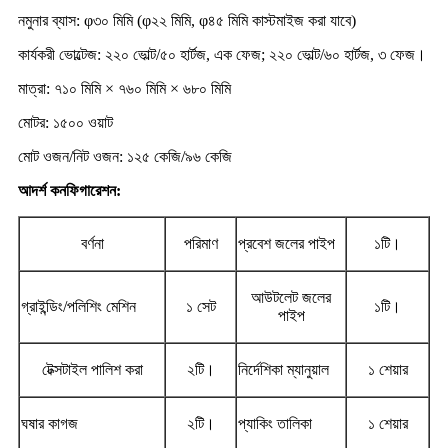
নমুনার ব্যাস: φ৩০ মিমি (φ২২ মিমি, φ৪৫ মিমি কাস্টমাইজ করা যাবে)
কার্যকরী ভোল্টেজ: ২২০ ভোল্ট/৫০ হার্টজ, এক ফেজ; ২২০ ভোল্ট/৬০ হার্টজ, ৩ ফেজ।
মাত্রা: ৭১০ মিমি × ৭৬০ মিমি × ৬৮০ মিমি
মোটর: ১৫০০ ওয়াট
মোট ওজন/নিট ওজন: ১২৫ কেজি/৯৬ কেজি
আদর্শ কনফিগারেশন:
বর্ণনা
পরিমাণ
প্রবেশ জলের পাইপ
১টি।
আউটলেট জলের
গ্রাইন্ডিং/পলিশিং মেশিন
১ সেট
১টি।
পাইপ
টেক্সটাইল পালিশ করা
২টি।
নির্দেশিকা ম্যানুয়াল
১ শেয়ার
ঘষার কাগজ
২টি।
প্যাকিং তালিকা
১ শেয়ার